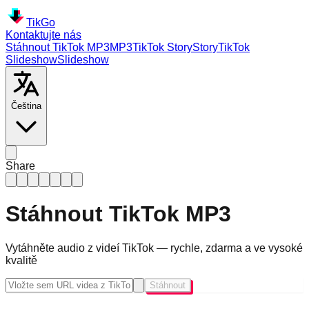
TikGo
Kontaktujte nás
Stáhnout TikTok MP3
MP3
TikTok
Story
Story
TikTok
Slideshow
Slideshow
Čeština
Share
Stáhnout TikTok MP3
Vytáhněte audio z videí TikTok — rychle, zdarma a ve vysoké
kvalitě
Stáhnout