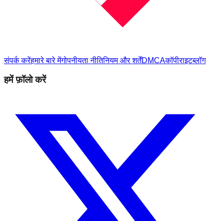
संपर्क करें
हमारे बारे में
गोपनीयता नीति
नियम और शर्तें
DMCA
कॉपीराइट
ब्लॉग
हमें फ़ॉलो करें