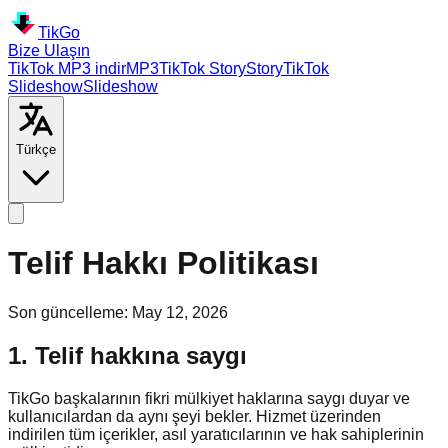
TikGo
Bize Ulaşın
TikTok MP3 indir
MP3
TikTok
Story
Story
TikTok
Slideshow
Slideshow
Türkçe
Telif Hakkı Politikası
Son güncelleme
:
May 12, 2026
1. Telif hakkına saygı
TikGo başkalarının fikri mülkiyet haklarına saygı duyar ve
kullanıcılardan da aynı şeyi bekler. Hizmet üzerinden
indirilen tüm içerikler, asıl yaratıcılarının ve hak sahiplerinin